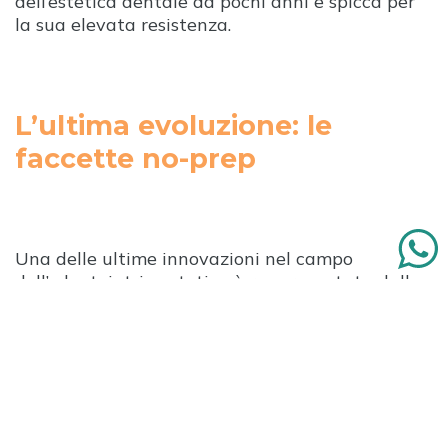
dell’estetica dentale da pochi anni e spicca per
la sua elevata resistenza.
L’ultima evoluzione: le
faccette no-prep
Una delle ultime innovazioni nel campo
dell’odontoiatria estetica è rappresentata dalle
faccette dentali no-prep
. Qual è la differenza
sostanziale rispetto alle classiche faccette
raccontate fin qui?
Possono essere impiegate senza bisogno di
limare lo smalto dentale
. Infatti,
l
e faccette no-
prep (da “
no preparation
”, cioè senza
preparazione dentale) sono sottilissime lamine –