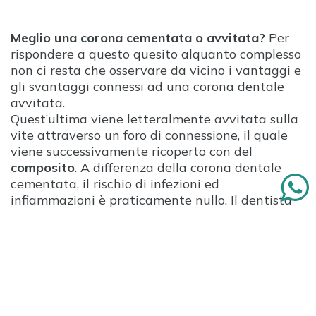
Meglio una corona cementata o avvitata?
Per
rispondere a questo quesito alquanto complesso
non ci resta che osservare da vicino i vantaggi e
gli svantaggi connessi ad una corona dentale
avvitata.
Quest’ultima viene letteralmente avvitata sulla
vite attraverso un foro di connessione, il quale
viene successivamente ricoperto con del
composito
. A differenza della corona dentale
cementata, il rischio di infezioni ed
infiammazioni è praticamente nullo. Il dentista
potrà effettuare la pulizia dell’impianto
semplicemente togliendo il “tappo” dalla corona.
È arrivato il momento di passare però alle note
negative. Una corona dentale avvitata non
brilla certamente dal punto di vista estetico. Il
composito che riempie il foro di connessione è
destinato col tempo ad
usurarsi
ed ad
ingiallirsi
.